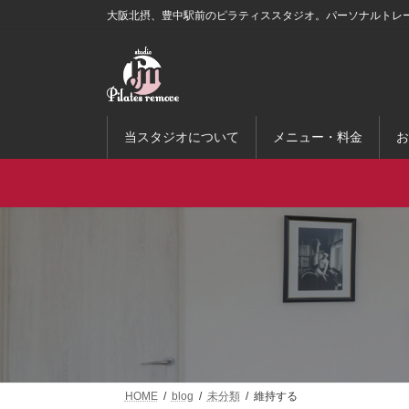
コ
ナ
大阪北摂、豊中駅前のピラティススタジオ。パーソナルトレ
ン
ビ
テ
ゲ
ン
ー
ツ
シ
へ
ョ
ス
ン
当スタジオについて
メニュー・料金
お
キ
に
ッ
移
プ
動
HOME
blog
未分類
維持する