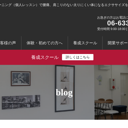
ーニング（個人レッスン）で腰痛、肩こりのない太りにくい体になるエクササイズ
お急ぎの方はお電話
06-63
受付時間 9:00-18:0
客様の声
体験・初めての方へ
養成スクール
開業サポー
養成スクール
詳しくはこちら
blog