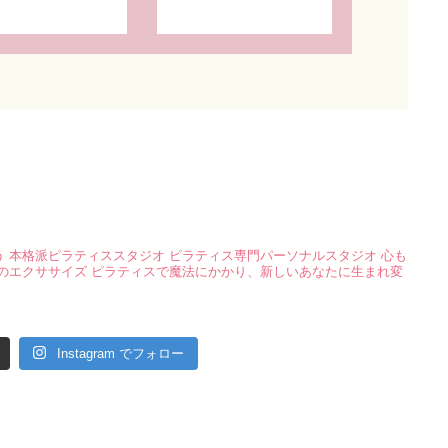
う
本格派ピラティススタジオ
ピラティス専門パーソナルスタジオ
心も
のエクササイズ
ピラティスで魔法にかかり、新しいあなたに生まれ変
Instagram でフォロー