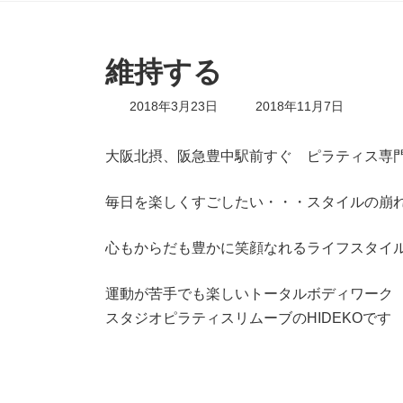
維持する
最
2018年3月23日
2018年11月7日
終
更
新
大阪北摂、阪急豊中駅前すぐ ピラティス専
日
時
毎日を楽しくすごしたい・・・スタイルの崩
:
心もからだも豊かに笑顔なれるライフスタイ
運動が苦手でも楽しいトータルボディワーク
スタジオピラティスリムーブのHIDEKOです