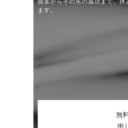
開業からその先の成功まで、伴
ます。
無
申