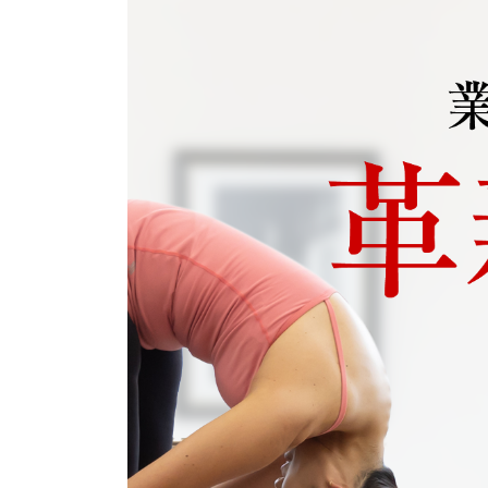
コ
ナ
ン
ビ
テ
ゲ
ン
ー
ツ
シ
へ
ョ
ス
ン
キ
に
ッ
移
プ
動