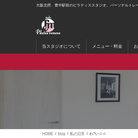
コ
ナ
大阪北摂、豊中駅前のピラティススタジオ。パーソナルトレ
ン
ビ
テ
ゲ
ン
ー
ツ
シ
へ
ョ
ス
ン
当スタジオについて
メニュー・料金
お
キ
に
ッ
移
プ
動
HOME
blog
私の日常
わ?い☆☆