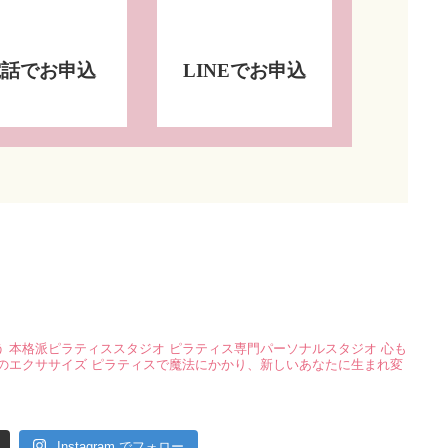
電話でお申込
LINEでお申込
う
本格派ピラティススタジオ
ピラティス専門パーソナルスタジオ
心も
のエクササイズ
ピラティスで魔法にかかり、新しいあなたに生まれ変
Instagram でフォロー