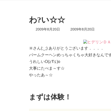
わ?い☆☆
最
2009年8月20日
2009年8月20日
終
更
新
日
Ｈさん(:_;) ありがとうございます．．．．
時
バームクーヘンめっちゃくちゃ大好きなんで
:
うれしいO(≧∇≦)o
大事にたべま～す☆
やったあ～☆
まずは体験！