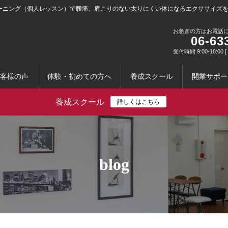
ーニング（個人レッスン）で腰痛、肩こりのない太りにくい体になるエクササイズ
お急ぎの方はお電話
06-63
受付時間 9:00-18:0
客様の声
体験・初めての方へ
養成スクール
開業サポー
養成スクール
詳しくはこちら
blog