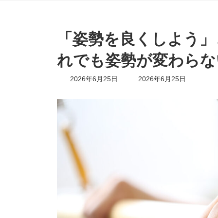
「姿勢を良くしよう」
れでも姿勢が変わらな
最
2026年6月25日
2026年6月25日
終
更
新
日
時
: