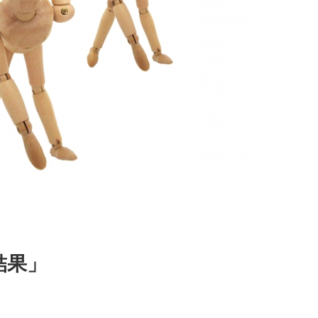
。
結果」