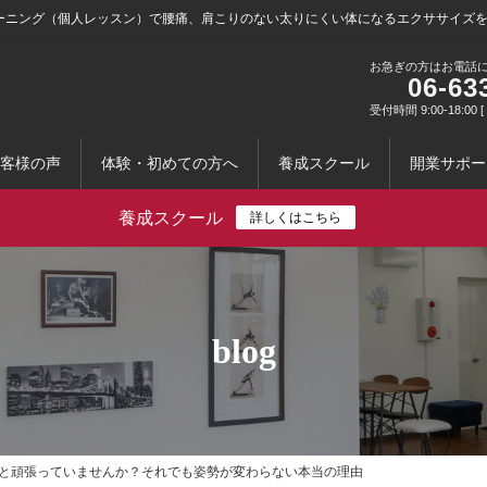
ーニング（個人レッスン）で腰痛、肩こりのない太りにくい体になるエクササイズ
お急ぎの方はお電話
06-63
受付時間 9:00-18:0
客様の声
体験・初めての方へ
養成スクール
開業サポー
養成スクール
詳しくはこちら
blog
と頑張っていませんか？それでも姿勢が変わらない本当の理由