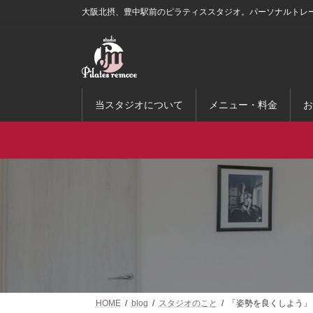
コ
ナ
大阪北摂、豊中駅前のピラティススタジオ。パーソナルトレ
ン
ビ
テ
ゲ
ン
ー
ツ
シ
へ
ョ
ス
ン
当スタジオについて
メニュー・料金
お
キ
に
ッ
移
プ
動
HOME
blog
スタジオのこと
「姿勢を良くしよう」