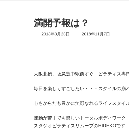
満開予報は？
最
2018年3月26日
2018年11月7日
終
更
新
日
時
:
大阪北摂、阪急豊中駅前すぐ ピラティス専
毎日を楽しくすごしたい・・・スタイルの崩
心もからだも豊かに笑顔なれるライフスタイ
運動が苦手でも楽しいトータルボディワーク
スタジオピラティスリムーブのHIDEKOです