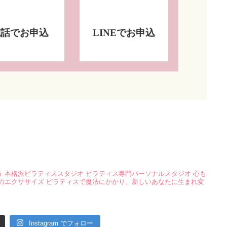
電話でお申込
LINEでお申込
う
本格派ピラティススタジオ
ピラティス専門パーソナルスタジオ
心も
のエクササイズ
ピラティスで魔法にかかり、新しいあなたに生まれ変
Instagram でフォロー