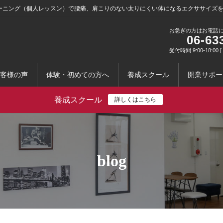
ーニング（個人レッスン）で腰痛、肩こりのない太りにくい体になるエクササイズ
お急ぎの方はお電話
06-63
受付時間 9:00-18:0
客様の声
体験・初めての方へ
養成スクール
開業サポー
養成スクール
詳しくはこちら
blog