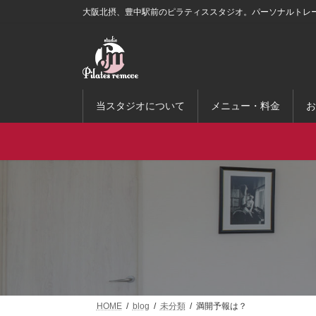
コ
ナ
大阪北摂、豊中駅前のピラティススタジオ。パーソナルトレ
ン
ビ
テ
ゲ
ン
ー
ツ
シ
へ
ョ
ス
ン
当スタジオについて
メニュー・料金
お
キ
に
ッ
移
プ
動
HOME
blog
未分類
満開予報は？