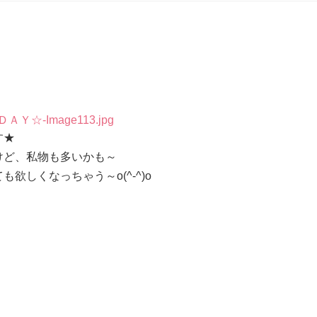
す★
けど、私物も多いかも～
しくなっちゃう～o(^-^)o