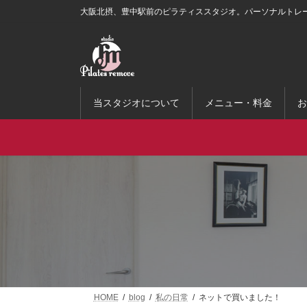
コ
ナ
大阪北摂、豊中駅前のピラティススタジオ。パーソナルトレ
ン
ビ
テ
ゲ
ン
ー
ツ
シ
へ
ョ
ス
ン
当スタジオについて
メニュー・料金
お
キ
に
ッ
移
プ
動
HOME
blog
私の日常
ネットで買いました！