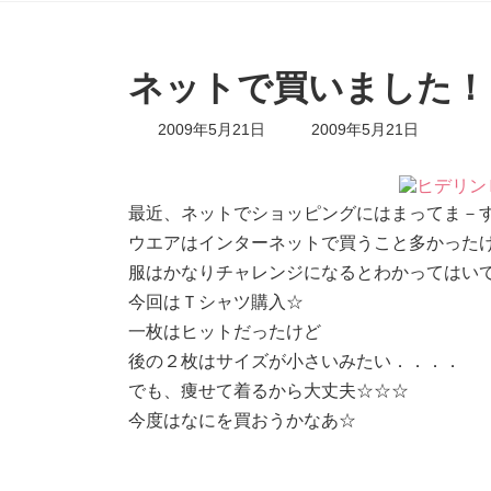
ネットで買いました！
最
2009年5月21日
2009年5月21日
終
更
新
日
最近、ネットでショッピングにはまってま－
時
ウエアはインターネットで買うこと多かった
:
服はかなりチャレンジになるとわかってはいても欲
今回はＴシャツ購入☆
一枚はヒットだったけど
後の２枚はサイズが小さいみたい．．．．
でも、痩せて着るから大丈夫☆☆☆
今度はなにを買おうかなあ☆