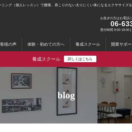
ーニング（個人レッスン）で腰痛、肩こりのない太りにくい体になるエクササイズ
お急ぎの方はお電話
06-63
受付時間 9:00-18:0
客様の声
体験・初めての方へ
養成スクール
開業サポー
養成スクール
詳しくはこちら
blog