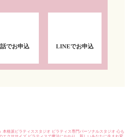
電話でお申込
LINEでお申込
う
本格派ピラティススタジオ
ピラティス専門パーソナルスタジオ
心も
のエクササイズ
ピラティスで魔法にかかり、新しいあなたに生まれ変