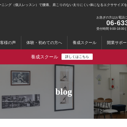
ーニング（個人レッスン）で腰痛、肩こりのない太りにくい体になるエクササイズ
お急ぎの方はお電話
06-63
受付時間 9:00-18:0
客様の声
体験・初めての方へ
養成スクール
開業サポー
養成スクール
詳しくはこちら
blog