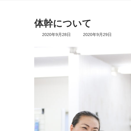
体幹について
最
2020年9月28日
2020年9月29日
終
更
新
日
時
: