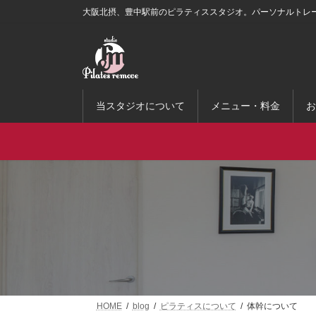
コ
ナ
大阪北摂、豊中駅前のピラティススタジオ。パーソナルトレ
ン
ビ
テ
ゲ
ン
ー
ツ
シ
へ
ョ
ス
ン
当スタジオについて
メニュー・料金
お
キ
に
ッ
移
プ
動
HOME
blog
ピラティスについて
体幹について