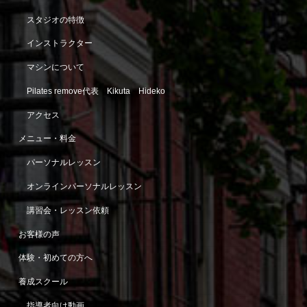
スタジオの特徴
インストラクター
マシンについて
Pilates remove代表 Kikuta Hideko
アクセス
メニュー・料金
パーソナルレッスン
オンラインパーソナルレッスン
講習会・レッスン依頼
お客様の声
体験・初めての方へ
養成スクール
指導者向け動画