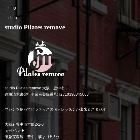
blog
shop
studio Pilates remove
studio Pilates remove 大阪 豊中市
適格請求書発行事業者登録番号:T2810390345663
マシンを使ってピラティスの個人レッスンが出来るスタジオ
大阪府豊中市本町2-2-8
岡部ビル4F
阪急宝塚線「豊中」駅より約5分