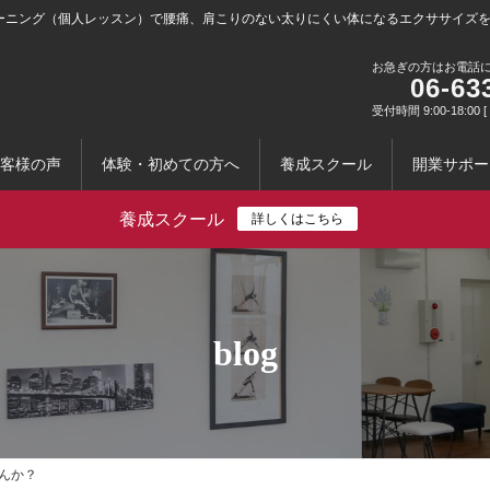
ーニング（個人レッスン）で腰痛、肩こりのない太りにくい体になるエクササイズ
お急ぎの方はお電話
06-63
受付時間 9:00-18:0
客様の声
体験・初めての方へ
養成スクール
開業サポー
養成スクール
詳しくはこちら
blog
んか？