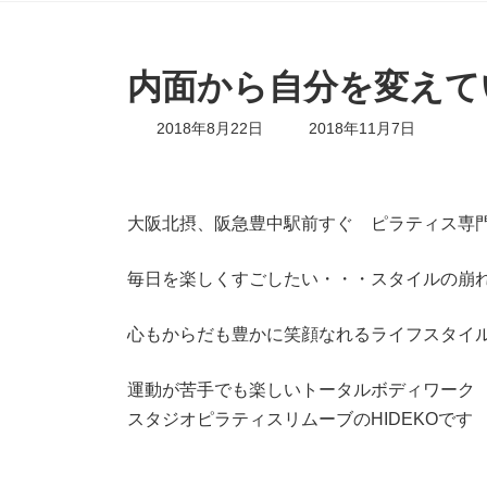
内面から自分を変えて
最
2018年8月22日
2018年11月7日
終
更
新
日
大阪北摂、阪急豊中駅前すぐ ピラティス専
時
:
毎日を楽しくすごしたい・・・スタイルの崩
心もからだも豊かに笑顔なれるライフスタイ
運動が苦手でも楽しいトータルボディワーク
スタジオピラティスリムーブのHIDEKOです