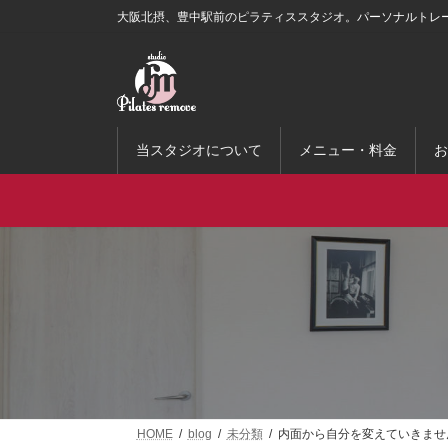
コ
ナ
大阪北摂、豊中駅前のピラティススタジオ。パーソナルトレ
ン
ビ
テ
ゲ
ン
ー
ツ
シ
へ
ョ
ス
ン
当スタジオについて
メニュー・料金
お
キ
に
ッ
移
プ
動
HOME
blog
未分類
内面から自分を変えていきませ