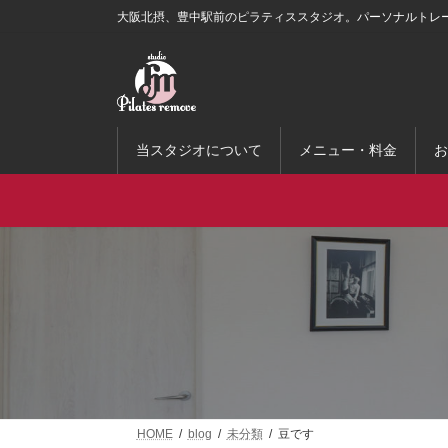
コ
ナ
大阪北摂、豊中駅前のピラティススタジオ。パーソナルトレ
ン
ビ
テ
ゲ
ン
ー
ツ
シ
へ
ョ
ス
ン
当スタジオについて
メニュー・料金
お
キ
に
ッ
移
プ
動
HOME
blog
未分類
豆です