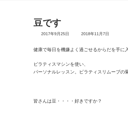
豆です
最
2017年9月25日
2018年11月7日
終
更
新
健康で毎日を機嫌よく過ごせるからだを手に
日
時
ピラティスマシンを使い、
:
パーソナルレッスン。ピラティスリムーブの
皆さんは豆・・・・好きですか？