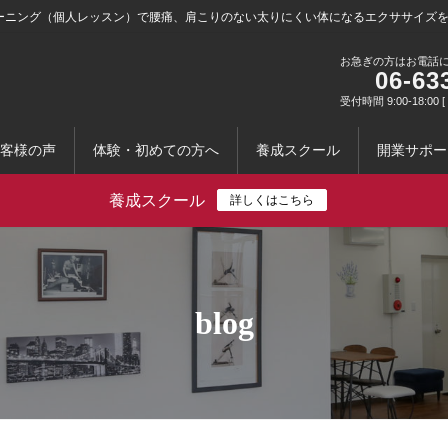
ーニング（個人レッスン）で腰痛、肩こりのない太りにくい体になるエクササイズ
お急ぎの方はお電話
06-63
受付時間 9:00-18:0
客様の声
体験・初めての方へ
養成スクール
開業サポー
養成スクール
詳しくはこちら
blog