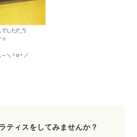
た(*_*)
ク☆
～＼＾o＾／
ラティス
をしてみませんか？