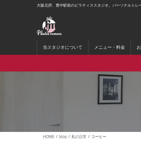
コ
ナ
大阪北摂、豊中駅前のピラティススタジオ。パーソナルトレ
ン
ビ
テ
ゲ
ン
ー
ツ
シ
へ
ョ
ス
ン
当スタジオについて
メニュー・料金
お
キ
に
ッ
移
プ
動
HOME
blog
私の日常
コーヒー