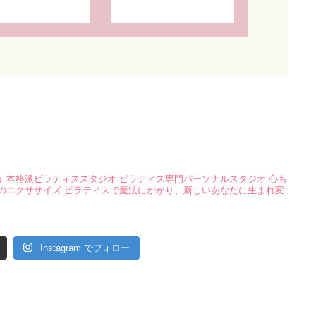
う
本格派ピラティススタジオ
ピラティス専門パーソナルスタジオ
心も
のエクササイズ
ピラティスで魔法にかかり、新しいあなたに生まれ変
Instagram でフォロー