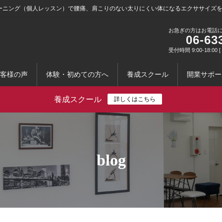
ーニング（個人レッスン）で腰痛、肩こりのない太りにくい体になるエクササイズ
お急ぎの方はお電話
06-63
受付時間 9:00-18:0
客様の声
体験・初めての方へ
養成スクール
開業サポー
養成スクール
詳しくはこちら
blog