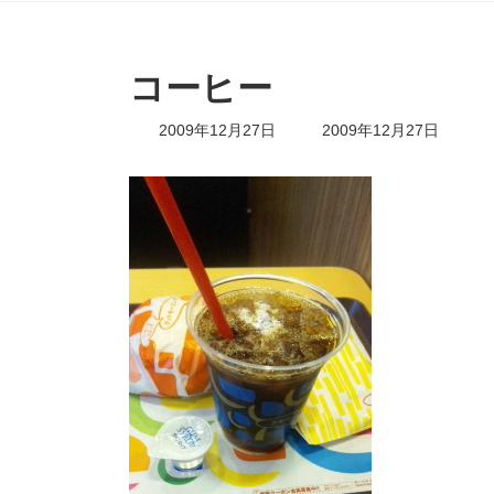
コーヒー
最
2009年12月27日
2009年12月27日
終
更
新
日
時
: