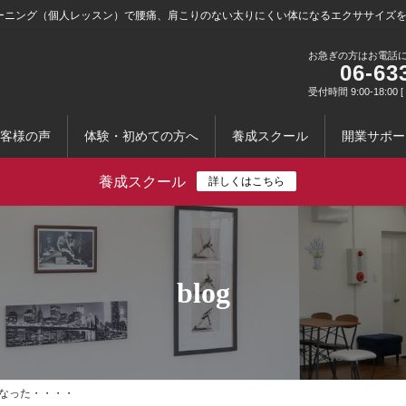
ーニング（個人レッスン）で腰痛、肩こりのない太りにくい体になるエクササイズ
お急ぎの方はお電話
06-63
受付時間 9:00-18:0
客様の声
体験・初めての方へ
養成スクール
開業サポー
養成スクール
詳しくはこちら
blog
なった・・・・