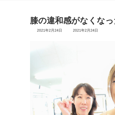
膝の違和感がなくなっ
最
2021年2月24日
2021年2月24日
終
更
新
日
時
: