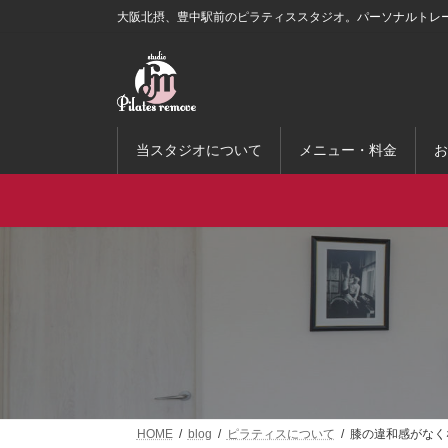
コ
ナ
大阪北摂、豊中駅前のピラティススタジオ。パーソナルトレ
ン
ビ
テ
ゲ
ン
ー
ツ
シ
へ
ョ
ス
ン
当スタジオについて
メニュー・料金
お
キ
に
ッ
移
プ
動
HOME
blog
ピラティスについて
膝の違和感がなく