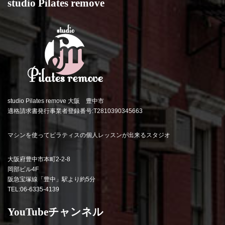
studio Pilates remove
studio Pilates remove 大阪 豊中市
適格請求書発行事業者登録番号:T2810390345663
マシンを使ってピラティスの個人レッスンが出来るスタジオ
大阪府豊中市本町2-2-8
岡部ビル4F
阪急宝塚線「豊中」駅より約5分
TEL:06-6335-4139
YouTubeチャンネル