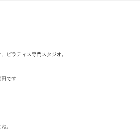
ぐ、ピラティス専門スタジオ。
菊田です
よね。