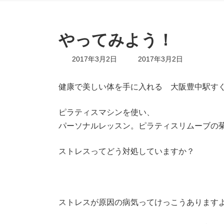
やってみよう！
最
2017年3月2日
2017年3月2日
終
更
新
健康で美しい体を手に入れる 大阪豊中駅す
日
時
ピラティスマシンを使い、
:
パーソナルレッスン。ピラティスリムーブの
ストレスってどう対処していますか？
ストレスが原因の病気ってけっこうあります