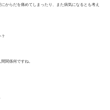
逆にからだを痛めてしまったり、また病気になるとも考え
か？
人間関係何ですね。
？