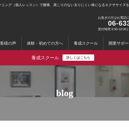
ーニング（個人レッスン）で腰痛、肩こりのない太りにくい体になるエクササイズ
お急ぎの方はお電話
06-63
受付時間 9:00-18:0
客様の声
体験・初めての方へ
養成スクール
開業サポー
養成スクール
詳しくはこちら
blog