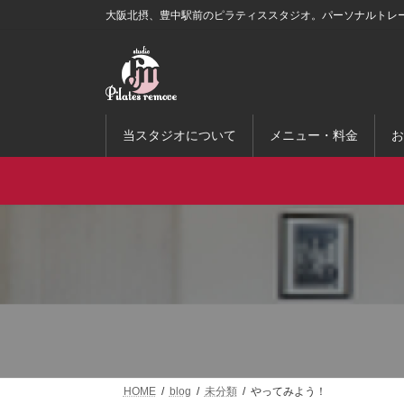
コ
ナ
大阪北摂、豊中駅前のピラティススタジオ。パーソナルトレ
ン
ビ
テ
ゲ
ン
ー
ツ
シ
へ
ョ
ス
ン
当スタジオについて
メニュー・料金
お
キ
に
ッ
移
プ
動
HOME
blog
未分類
やってみよう！