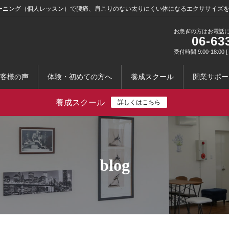
ーニング（個人レッスン）で腰痛、肩こりのない太りにくい体になるエクササイズ
お急ぎの方はお電話
06-63
受付時間 9:00-18:0
客様の声
体験・初めての方へ
養成スクール
開業サポー
養成スクール
詳しくはこちら
blog