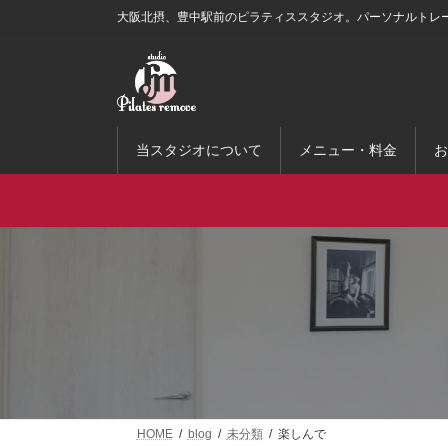
コ
ナ
大阪北摂、豊中駅前のピラティススタジオ。パーソナルトレ
ン
ビ
テ
ゲ
ン
ー
ツ
シ
へ
ョ
ス
ン
当スタジオについて
メニュー・料金
お
キ
に
ッ
移
プ
動
HOME
blog
未分類
楽しんで