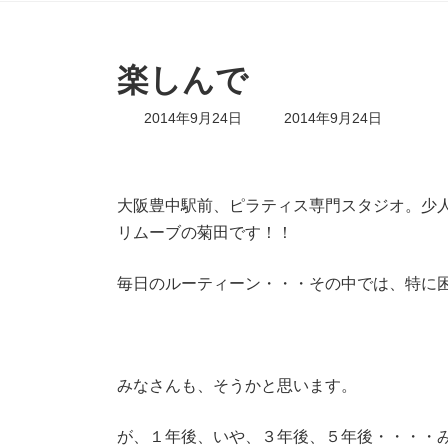
楽しんで
最
2014年9月24日
2014年9月24日
終
更
新
日
大阪豊中駅前、ピラティス専門スタジオ。少
時
:
リムーブの菊田です！！
毎日のルーティーン・・・その中では、特に
みなさんも、そうかと思います。
が、１年後、いや、３年後、５年後・・・・