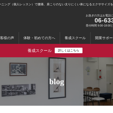
ーニング（個人レッスン）で腰痛、肩こりのない太りにくい体になるエクササイズ
お急ぎの方はお電話
06-63
受付時間 9:00-18:0
客様の声
体験・初めての方へ
養成スクール
開業サポー
養成スクール
詳しくはこちら
blog