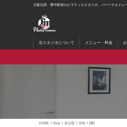
コ
ナ
大阪北摂、豊中駅前のピラティススタジオ。パーソナルトレ
ン
ビ
テ
ゲ
ン
ー
ツ
シ
へ
ョ
ス
ン
当スタジオについて
メニュー・料金
お
キ
に
ッ
移
プ
動
HOME
blog
未分類
やれ！(笑)