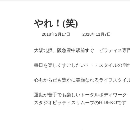
やれ！(笑)
最
2018年2月17日
2018年11月7日
終
更
新
大阪北摂、阪急豊中駅前すぐ ピラティス専
日
時
毎日を楽しくすごしたい・・・スタイルの崩
:
心もからだも豊かに笑顔なれるライフスタイ
運動が苦手でも楽しいトータルボディワーク
スタジオピラティスリムーブのHIDEKOです