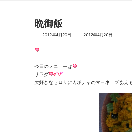
晩御飯
最
2012年4月20日
2012年4月20日
終
更
新
日
時
今日のメニューは
:
サラダ
大好きなセロリにカボチャのマヨネーズあえ