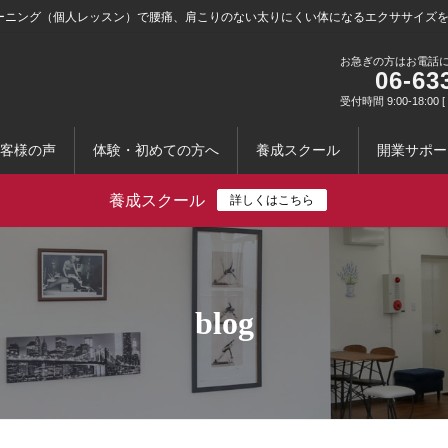
ーニング（個人レッスン）で腰痛、肩こりのない太りにくい体になるエクササイズ
お急ぎの方はお電話
06-63
受付時間 9:00-18:0
客様の声
体験・初めての方へ
養成スクール
開業サポー
養成スクール
詳しくはこちら
blog