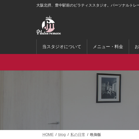
コ
ナ
大阪北摂、豊中駅前のピラティススタジオ。パーソナルトレ
ン
ビ
テ
ゲ
ン
ー
ツ
シ
へ
ョ
ス
ン
当スタジオについて
メニュー・料金
お
キ
に
ッ
移
プ
動
HOME
blog
私の日常
晩御飯