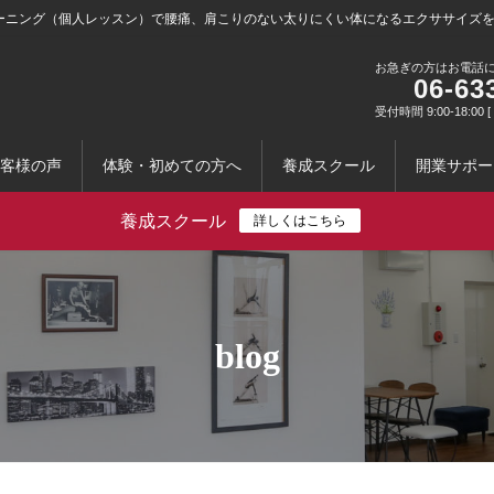
ーニング（個人レッスン）で腰痛、肩こりのない太りにくい体になるエクササイズ
お急ぎの方はお電話
06-63
受付時間 9:00-18:0
客様の声
体験・初めての方へ
養成スクール
開業サポー
養成スクール
詳しくはこちら
blog