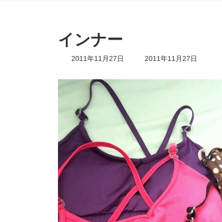
インナー
最
2011年11月27日
2011年11月27日
終
更
新
日
時
: