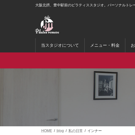
コ
ナ
大阪北摂、豊中駅前のピラティススタジオ。パーソナルトレ
ン
ビ
テ
ゲ
ン
ー
ツ
シ
へ
ョ
ス
ン
当スタジオについて
メニュー・料金
お
キ
に
ッ
移
プ
動
HOME
blog
私の日常
インナー