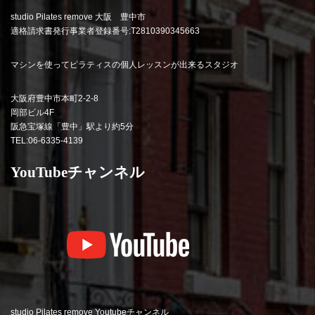
studio Pilates remove 大阪 豊中市
適格請求書発行事業者登録番号:T2810390345663
マシンを使ってピラティスの個人レッスンが出来るスタジオ
大阪府豊中市本町2-2-8
岡部ビル4F
阪急宝塚線「豊中」駅より約5分
TEL:06-6335-4139
YouTubeチャンネル
studio Pilates remove Youtubeチャンネル