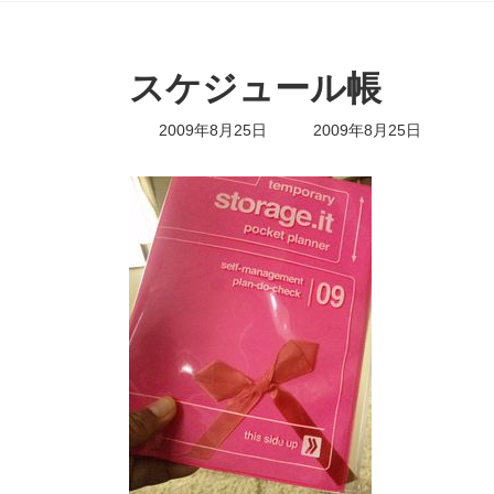
スケジュール帳
最
2009年8月25日
2009年8月25日
終
更
新
日
時
: