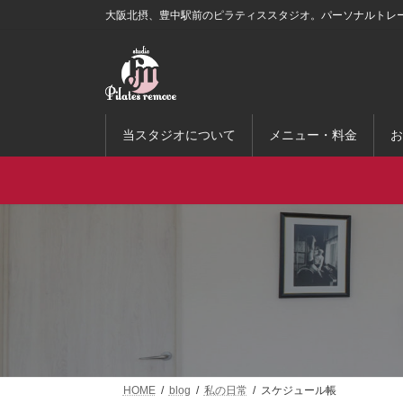
コ
ナ
大阪北摂、豊中駅前のピラティススタジオ。パーソナルトレ
ン
ビ
テ
ゲ
ン
ー
ツ
シ
へ
ョ
ス
ン
当スタジオについて
メニュー・料金
お
キ
に
ッ
移
プ
動
HOME
blog
私の日常
スケジュール帳