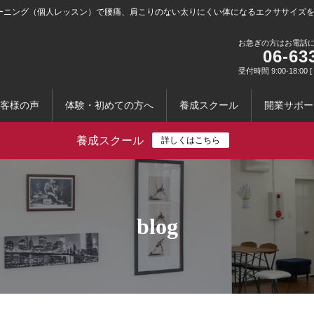
ーニング（個人レッスン）で腰痛、肩こりのない太りにくい体になるエクササイズ
お急ぎの方はお電話
06-63
受付時間 9:00-18:0
客様の声
体験・初めての方へ
養成スクール
開業サポー
養成スクール
詳しくはこちら
blog