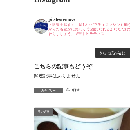
pilatesremove
大阪豊中駅すぐ 珍しいピラティスマシンも揃
からだも豊かに美しく
笑顔になれるあなただけ
わりましょう。
#豊中ピラティス
さらに読み込む...
こちらの記事もどうぞ:
関連記事はありません。
私の日常
カテゴリー
前の記事