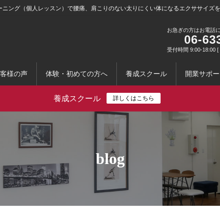
ーニング（個人レッスン）で腰痛、肩こりのない太りにくい体になるエクササイズ
お急ぎの方はお電話
06-63
受付時間 9:00-18:0
客様の声
体験・初めての方へ
養成スクール
開業サポー
養成スクール
詳しくはこちら
blog