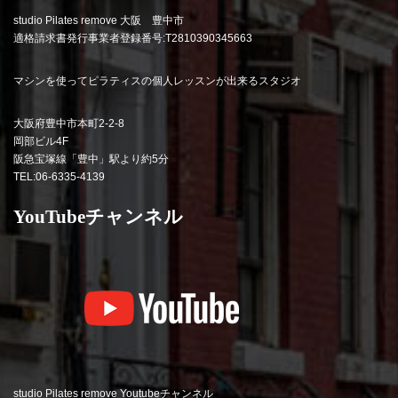
studio Pilates remove 大阪 豊中市
適格請求書発行事業者登録番号:T2810390345663
マシンを使ってピラティスの個人レッスンが出来るスタジオ
大阪府豊中市本町2-2-8
岡部ビル4F
阪急宝塚線「豊中」駅より約5分
TEL:06-6335-4139
YouTubeチャンネル
studio Pilates remove Youtubeチャンネル