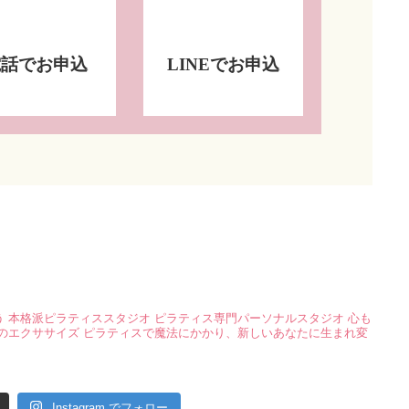
電話でお申込
LINEでお申込
う
本格派ピラティススタジオ
ピラティス専門パーソナルスタジオ
心も
のエクササイズ
ピラティスで魔法にかかり、新しいあなたに生まれ変
Instagram でフォロー