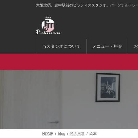
コ
ナ
大阪北摂、豊中駅前のピラティススタジオ。パーソナルトレ
ン
ビ
テ
ゲ
ン
ー
ツ
シ
へ
ョ
ス
ン
当スタジオについて
メニュー・料金
お
キ
に
ッ
移
プ
動
HOME
blog
私の日常
絵本