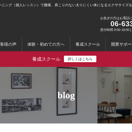
ーニング（個人レッスン）で腰痛、肩こりのない太りにくい体になるエクササイズ
お急ぎの方はお電話
06-63
受付時間 9:00-18:0
客様の声
体験・初めての方へ
養成スクール
開業サポー
養成スクール
詳しくはこちら
blog