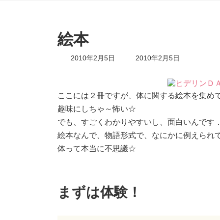
絵本
最
2010年2月5日
2010年2月5日
終
更
新
日
ここには２冊ですが、体に関する絵本を集め
時
趣味にしちゃ～怖い☆
:
でも、すごくわかりやすいし、面白いんです．．
絵本なんで、物語形式で、なにかに例えられてる
体って本当に不思議☆
まずは体験！