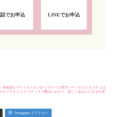
電話でお申込
LINEでお申込
う
本格派ピラティススタジオ
ピラティス専門パーソナルスタジオ
心も
のエクササイズ
ピラティスで魔法にかかり、新しいあなたに生まれ変
Instagram でフォロー