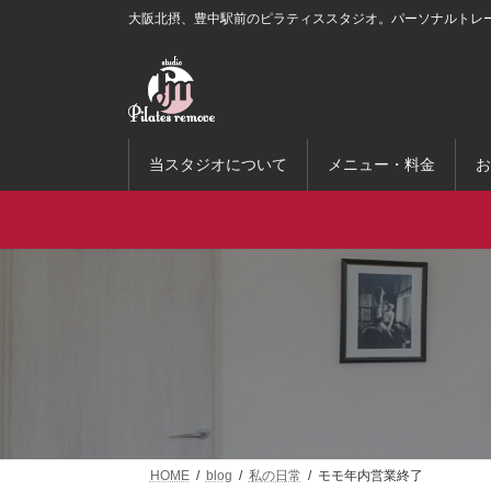
コ
ナ
大阪北摂、豊中駅前のピラティススタジオ。パーソナルトレ
ン
ビ
テ
ゲ
ン
ー
ツ
シ
へ
ョ
ス
ン
当スタジオについて
メニュー・料金
お
キ
に
ッ
移
プ
動
HOME
blog
私の日常
モモ年内営業終了