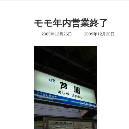
モモ年内営業終了
最
2009年12月26日
2009年12月26日
終
更
新
日
時
: