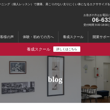
ーニング（個人レッスン）で腰痛、肩こりのない太りにくい体になるエクササイズ
お急ぎの方はお電話
06-63
受付時間 9:00-18:0
客様の声
体験・初めての方へ
養成スクール
開業サポー
養成スクール
詳しくはこちら
blog