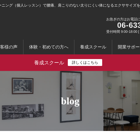
ーニング（個人レッスン）で腰痛、肩こりのない太りにくい体になるエクササイズ
お急ぎの方はお電話
06-63
受付時間 9:00-18:0
客様の声
体験・初めての方へ
養成スクール
開業サポー
養成スクール
詳しくはこちら
blog