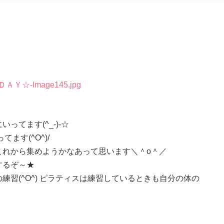
てます(^_-)-☆
ます(^O^)/
これから集めようかなあって思います＼＾o＾／
するぞ～★
習(^O^) ピラティスは練習しているときも自分の体の
．