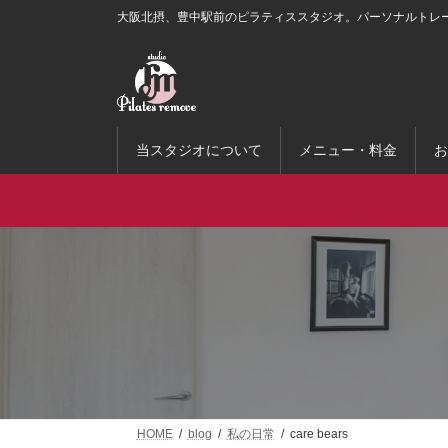
コ
ナ
大阪北摂、豊中駅前のピラティススタジオ。パーソナルトレ
ン
ビ
テ
ゲ
ン
ー
ツ
シ
へ
ョ
ス
ン
当スタジオについて
メニュー・料金
お
キ
に
ッ
移
プ
動
HOME
blog
私の日常
care bears