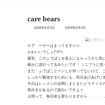
care bears
最
2009年6月3日
2009年6月3日
終
更
新
日
ケア ベヤーはまってます☆☆
時
かわいいでしょ(^O^)
:
最初、このふでばこを友人にもらってから気にいっ
確かに流行ってるみたいです！ ソニプラに売って
まだ、ふでばことペンしか持ってないけど、
しっかり勉強するためにも、気分あげあげに
今日はレッスンの合間にまたまたピラティスの練
気付きがあるので面白いですよ☆
人間って、毎日体も変わりますから．．．．