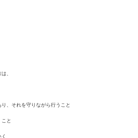
。
方は、
あり、それを守りながら行うこと
くこと
いく