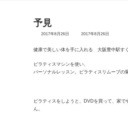
予見
最
2017年8月26日
2017年8月26日
終
更
新
健康で美しい体を手に入れる 大阪豊中駅す
日
時
ピラティスマシンを使い、
:
パーソナルレッスン。ピラティスリムーブの
ピラティスをしようと、DVDを買って、家で
ん。