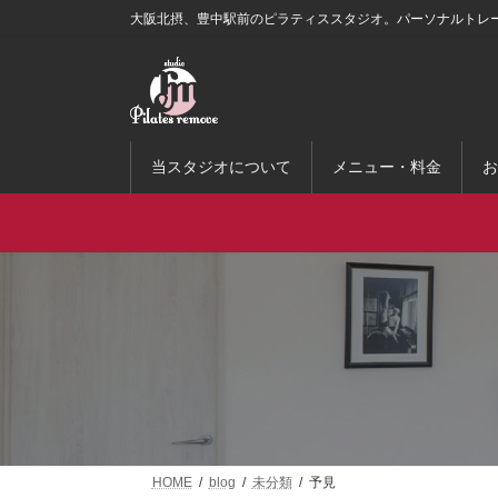
コ
ナ
大阪北摂、豊中駅前のピラティススタジオ。パーソナルトレ
ン
ビ
テ
ゲ
ン
ー
ツ
シ
へ
ョ
ス
ン
当スタジオについて
メニュー・料金
お
キ
に
ッ
移
プ
動
HOME
blog
未分類
予見