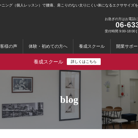
ーニング（個人レッスン）で腰痛、肩こりのない太りにくい体になるエクササイズ
お急ぎの方はお電話
06-63
受付時間 9:00-18:0
客様の声
体験・初めての方へ
養成スクール
開業サポー
養成スクール
詳しくはこちら
blog